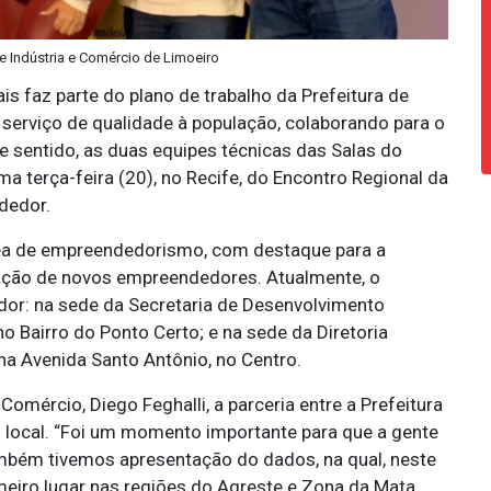
de Indústria e Comércio de Limoeiro
is faz parte do plano de trabalho da Prefeitura de
 serviço de qualidade à população, colaborando para o
 sentido, as duas equipes técnicas das Salas do
a terça-feira (20), no Recife, do Encontro Regional da
dedor.
ea de empreendedorismo, com destaque para a
ação de novos empreendedores. Atualmente, o
or: na sede da Secretaria de Desenvolvimento
no Bairro do Ponto Certo; e na sede da Diretoria
na Avenida Santo Antônio, no Centro.
Comércio, Diego Feghalli, a parceria entre a Prefeitura
 local. “Foi um momento importante para que a gente
mbém tivemos apresentação do dados, na qual, neste
meiro lugar nas regiões do Agreste e Zona da Mata