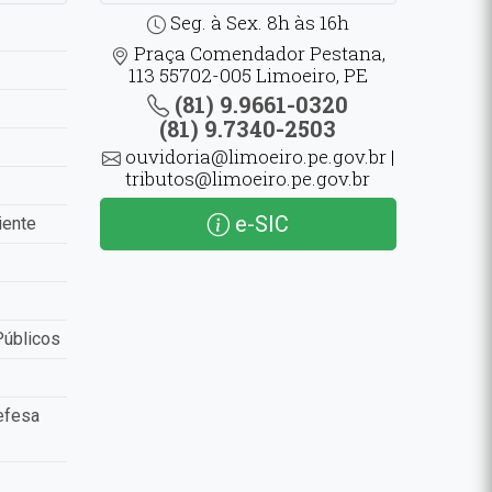
Seg. à Sex. 8h às 16h
Praça Comendador Pestana,
113 55702-005 Limoeiro, PE
(81) 9.9661-0320
(81) 9.7340-2503
ouvidoria@limoeiro.pe.gov.br |
tributos@limoeiro.pe.gov.br
e-SIC
iente
Públicos
efesa