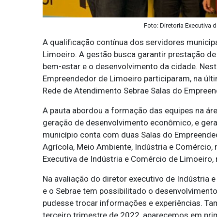
Foto: Diretoria Executiva 
A qualificação contínua dos servidores municipa
Limoeiro. A gestão busca garantir prestação de
bem-estar e o desenvolvimento da cidade. Neste
Empreendedor de Limoeiro participaram, na últim
Rede de Atendimento Sebrae Salas do Empreen
A pauta abordou a formação das equipes na ár
geração de desenvolvimento econômico, e ger
município conta com duas Salas do Empreended
Agrícola, Meio Ambiente, Indústria e Comércio, 
Executiva de Indústria e Comércio de Limoeiro, 
Na avaliação do diretor executivo de Indústria e 
e o Sebrae tem possibilitado o desenvolvimento
pudesse trocar informações e experiências. Ta
terceiro trimestre de 2022, aparecemos em pri