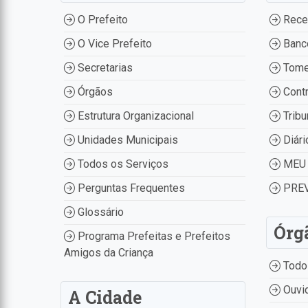
O Prefeito
Recei
O Vice Prefeito
Banco
Secretarias
Tome
Órgãos
Contr
Estrutura Organizacional
Tribu
Unidades Municipais
Diári
Todos os Serviços
MEU 
Perguntas Frequentes
PREV
Glossário
Órg
Programa Prefeitas e Prefeitos
Amigos da Criança
Todo
Ouvid
A Cidade