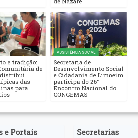
de Nazaré
ASSISTÊNCIA SOCIAL
to e tradição:
Secretaria de
Comunitária de
Desenvolvimento Social
distribui
e Cidadania de Limoeiro
ípicas das
participa do 26°
ninas para
Encontro Nacional do
rios
CONGEMAS
s e Portais
Secretarias