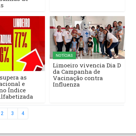
as
NOTÍCIAS
Limoeiro vivencia Dia D
da Campanha de
supera as
Vacinação contra
acional e
Influenza
no Índice
lfabetizada
2
3
4