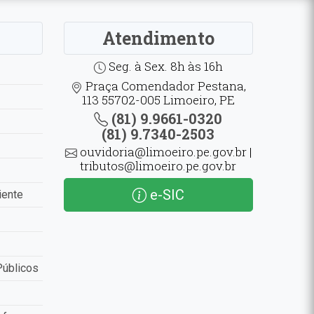
Atendimento
Seg. à Sex. 8h às 16h
Praça Comendador Pestana,
113 55702-005 Limoeiro, PE
(81) 9.9661-0320
(81) 9.7340-2503
ouvidoria@limoeiro.pe.gov.br |
tributos@limoeiro.pe.gov.br
e-SIC
iente
Públicos