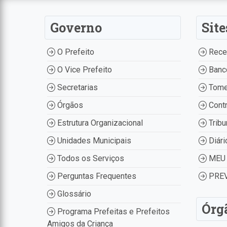
Governo
Site
O Prefeito
Recei
O Vice Prefeito
Banco
Secretarias
Tome
Órgãos
Contr
Estrutura Organizacional
Tribu
Unidades Municipais
Diári
Todos os Serviços
MEU 
Perguntas Frequentes
PREV
Glossário
Órg
Programa Prefeitas e Prefeitos
Amigos da Criança