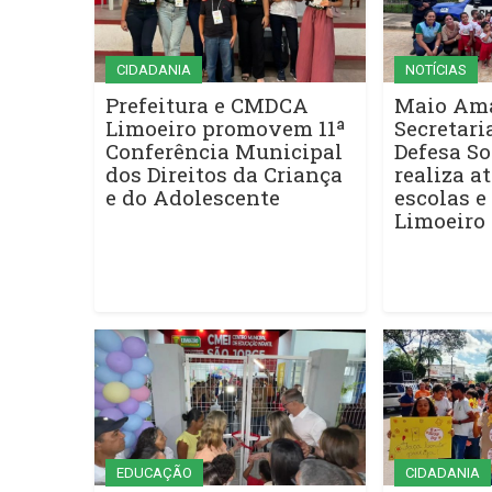
CIDADANIA
NOTÍCIAS
Prefeitura e CMDCA
Maio Ama
Limoeiro promovem 11ª
Secretari
Conferência Municipal
Defesa So
dos Direitos da Criança
realiza a
e do Adolescente
escolas e
Limoeiro
EDUCAÇÃO
CIDADANIA