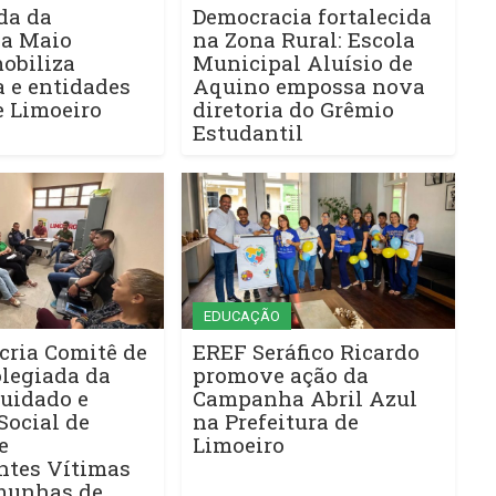
da da
Democracia fortalecida
a Maio
na Zona Rural: Escola
obiliza
Municipal Aluísio de
a e entidades
Aquino empossa nova
e Limoeiro
diretoria do Grêmio
Estudantil
EDUCAÇÃO
cria Comitê de
EREF Seráfico Ricardo
olegiada da
promove ação da
Cuidado e
Campanha Abril Azul
Social de
na Prefeitura de
e
Limoeiro
ntes Vítimas
munhas de