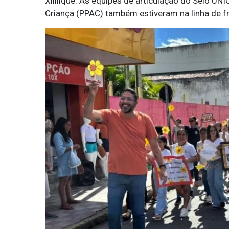
Xililique. As equipes de articulação do Selo UN
Criança (PPAC) também estiveram na linha de fr