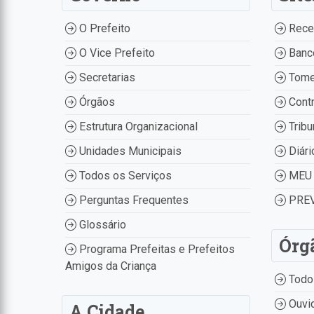
O Prefeito
Recei
O Vice Prefeito
Banco
Secretarias
Tome
Órgãos
Contr
Estrutura Organizacional
Tribu
Unidades Municipais
Diári
Todos os Serviços
MEU 
Perguntas Frequentes
PREV
Glossário
Órg
Programa Prefeitas e Prefeitos
Amigos da Criança
Todo
Ouvid
A Cidade