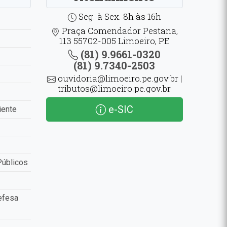
Seg. à Sex. 8h às 16h
Praça Comendador Pestana,
113 55702-005 Limoeiro, PE
(81) 9.9661-0320
(81) 9.7340-2503
ouvidoria@limoeiro.pe.gov.br |
tributos@limoeiro.pe.gov.br
e-SIC
iente
Públicos
efesa