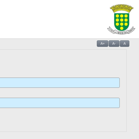
A+
A-
A