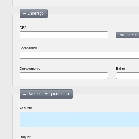
Endereço
CEP
Buscar Ende
Logradouro
Complemento
Bairro
Dados do Requerimento
Assunto
Requer