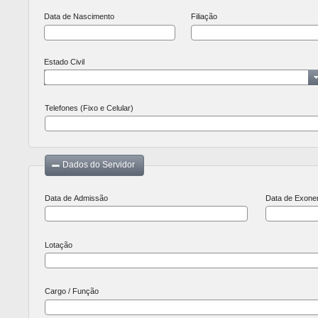
Data de Nascimento
Filiação
Estado Civil
Telefones (Fixo e Celular)
Dados do Servidor
Data de Admissão
Data de Exone
Lotação
Cargo / Função