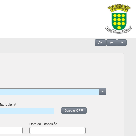
A+
A-
A
atrícula nº
Buscar CPF
Data de Expedição