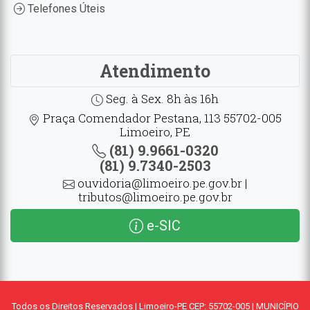
Telefones Úteis
Atendimento
Seg. à Sex. 8h às 16h
Praça Comendador Pestana, 113 55702-005
Limoeiro, PE
(81) 9.9661-0320
(81) 9.7340-2503
ouvidoria@limoeiro.pe.gov.br |
tributos@limoeiro.pe.gov.br
e-SIC
Todos os Direitos Reservados | Limoeiro-PE CEP: 55702-005 | MUNICÍPIO