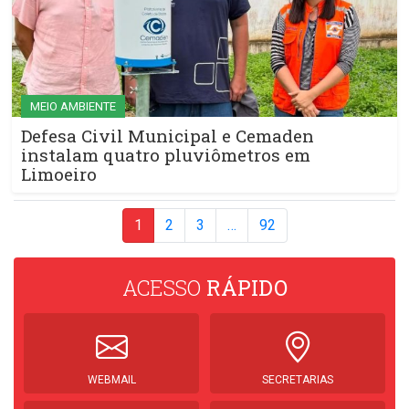
MEIO AMBIENTE
Defesa Civil Municipal e Cemaden
instalam quatro pluviômetros em
Limoeiro
1
2
3
…
92
ACESSO
RÁPIDO
WEBMAIL
SECRETARIAS