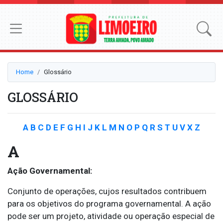
Home
Glossário
GLOSSÁRIO
A
B
C
D
E
F
G
H
I
J
K
L
M
N
O
P
Q
R
S
T
U
V
X
Z
A
Ação Governamental:
Conjunto de operações, cujos resultados contribuem
para os objetivos do programa governamental. A ação
pode ser um projeto, atividade ou operação especial de