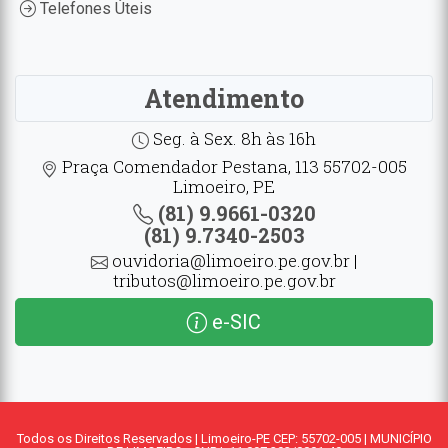
Telefones Úteis
Atendimento
Seg. à Sex. 8h às 16h
Praça Comendador Pestana, 113 55702-005
Limoeiro, PE
(81) 9.9661-0320
(81) 9.7340-2503
ouvidoria@limoeiro.pe.gov.br |
tributos@limoeiro.pe.gov.br
e-SIC
Todos os Direitos Reservados | Limoeiro-PE CEP: 55702-005 | MUNICÍPIO