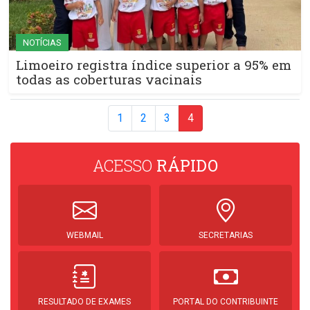
NOTÍCIAS
Limoeiro registra índice superior a 95% em
todas as coberturas vacinais
1
2
3
4
ACESSO
RÁPIDO
WEBMAIL
SECRETARIAS
RESULTADO DE EXAMES
PORTAL DO CONTRIBUINTE