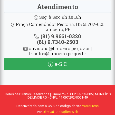
Atendimento
Seg. à Sex. 8h às 16h
Praça Comendador Pestana, 113 55702-005
Limoeiro, PE
(81) 9.9661-0320
(81) 9.7340-2503
ouvidoria@limoeiro.pe.gov.br |
tributos@limoeiro.pe.gov.br
e-SIC
Todos os Direitos Reservados | Limoeiro-PE CEP: 55702-005 | MUNICÍPIO
DE LIMOEIRO - CNPJ: 11.097.292/0001-49
Desenvolvido com o CMS de código aberto
WordPress
Por
Ultra Já - Soluções Web