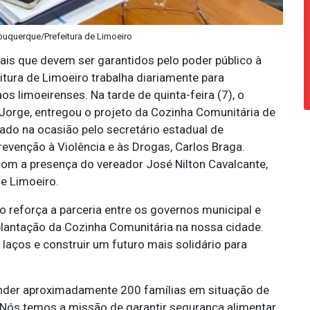
lbuquerque/Prefeitura de Limoeiro
ais que devem ser garantidos pelo poder público à
tura de Limoeiro trabalha diariamente para
s limoeirenses. Na tarde de quinta-feira (7), o
 Jorge, entregou o projeto da Cozinha Comunitária de
do na ocasião pelo secretário estadual de
revenção à Violência e às Drogas, Carlos Braga.
com a presença do vereador José Nilton Cavalcante,
de Limoeiro.
o reforça a parceria entre os governos municipal e
plantação da Cozinha Comunitária na nossa cidade.
aços e construir um futuro mais solidário para
tender aproximadamente 200 famílias em situação de
 “Nós temos a missão de garantir segurança alimentar