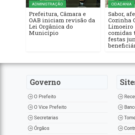
ADMINISTRAÇÃO
CIDADANIA
Prefeitura, Câmara e
Sabor, afe
OAB iniciam revisão da
Cozinha 
Lei Orgânica do
Limoeiro 
Município
comidas t
festas ju
beneficiá
Governo
Site
O Prefeito
Recei
O Vice Prefeito
Banco
Secretarias
Tome
Órgãos
Contr