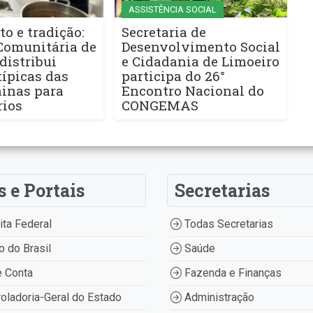
ASSISTÊNCIA SOCIAL
to e tradição:
Secretaria de
Comunitária de
Desenvolvimento Social
distribui
e Cidadania de Limoeiro
ípicas das
participa do 26°
ninas para
Encontro Nacional do
rios
CONGEMAS
s e Portais
Secretarias
ta Federal
Todas Secretarias
 do Brasil
Saúde
 Conta
Fazenda e Finanças
oladoria-Geral do Estado
Administração