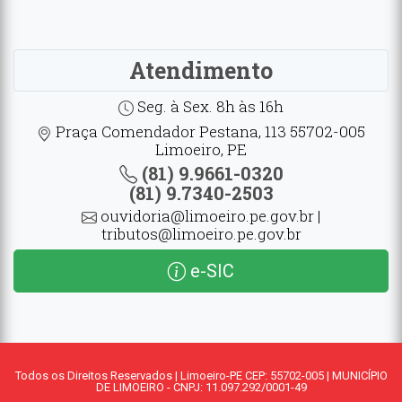
Atendimento
Seg. à Sex. 8h às 16h
Praça Comendador Pestana, 113 55702-005
Limoeiro, PE
(81) 9.9661-0320
(81) 9.7340-2503
ouvidoria@limoeiro.pe.gov.br |
tributos@limoeiro.pe.gov.br
e-SIC
Todos os Direitos Reservados | Limoeiro-PE CEP: 55702-005 | MUNICÍPIO
DE LIMOEIRO - CNPJ: 11.097.292/0001-49