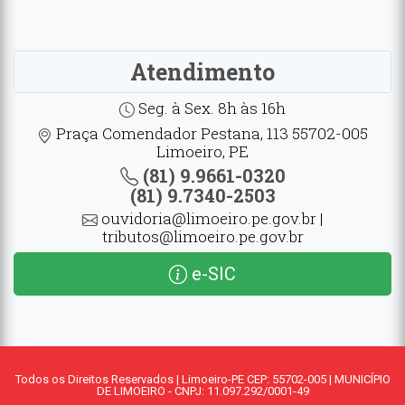
Atendimento
Seg. à Sex. 8h às 16h
Praça Comendador Pestana, 113 55702-005
Limoeiro, PE
(81) 9.9661-0320
(81) 9.7340-2503
ouvidoria@limoeiro.pe.gov.br |
tributos@limoeiro.pe.gov.br
e-SIC
Todos os Direitos Reservados | Limoeiro-PE CEP: 55702-005 | MUNICÍPIO
DE LIMOEIRO - CNPJ: 11.097.292/0001-49