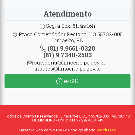
Atendimento
Seg. à Sex. 8h às 16h
Praça Comendador Pestana, 113 55702-005
Limoeiro, PE
(81) 9.9661-0320
(81) 9.7340-2503
ouvidoria@limoeiro.pe.gov.br |
tributos@limoeiro.pe.gov.br
e-SIC
Todos os Direitos Reservados | Limoeiro-PE CEP: 55702-005 | MUNICÍPIO
DE LIMOEIRO - CNPJ: 11.097.292/0001-49
Desenvolvido com o CMS de código aberto
WordPress