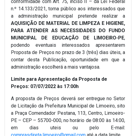
conformidade com Art. 75, inciso II – da Lei Federal
n.º 14.133/2021, torna público aos interessados que
a administração municipal pretende realizar a
AQUISIÇÃO DE MATERIAL DE LIMPEZA E HIGIENE,
PARA ATENDER AS NECESSIDADES DO FUNDO
MUNICIPAL DE EDUCAÇÃO DE LIMOEIRO-PE
,
podendo eventuais interessados apresentarem
Proposta de Preços no prazo de 3 (três) dias úteis, a
contar desta Publicação, oportunidade em que a
administração escolherá a mais vantajosa.
Limite para Apresentação da Proposta de
Preços: 07/07/2022 às 17:00h
A proposta de Preços deverá ser entregue no Setor
de Licitação da Prefeitura Municipal de Limoeiro, sito
a Praça Comendador Pestana, 113, Centro, Limoeiro-
PE – CEP – 55700-000, no horário de 08:00 às 14:00,
em dias uteis ou pelo E-mail:
comprasdireta.limoeiro@gmail.com
até a data limite.