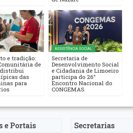
ASSISTÊNCIA SOCIAL
to e tradição:
Secretaria de
Comunitária de
Desenvolvimento Social
distribui
e Cidadania de Limoeiro
ípicas das
participa do 26°
ninas para
Encontro Nacional do
rios
CONGEMAS
s e Portais
Secretarias