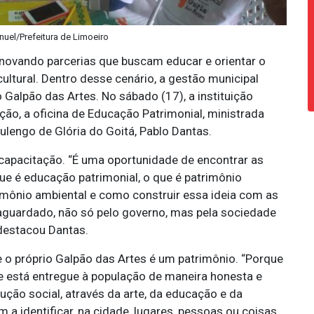
nuel/Prefeitura de Limoeiro
enovando parcerias que buscam educar e orientar o
 cultural. Dentro desse cenário, a gestão municipal
 Galpão das Artes. No sábado (17), a instituição
o, a oficina de Educação Patrimonial, ministrada
lengo de Glória do Goitá, Pablo Dantas.
apacitação. “É uma oportunidade de encontrar as
e é educação patrimonial, o que é patrimônio
trimônio ambiental e como construir essa ideia com as
vaguardado, não só pelo governo, mas pela sociedade
, destacou Dantas.
e o próprio Galpão das Artes é um patrimônio. “Porque
e está entregue à população de maneira honesta e
ção social, através da arte, da educação e da
a identificar, na cidade, lugares, pessoas ou coisas