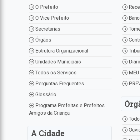
O Prefeito
Recei
O Vice Prefeito
Banco
Secretarias
Tome
Órgãos
Contr
Estrutura Organizacional
Tribu
Unidades Municipais
Diári
Todos os Serviços
MEU 
Perguntas Frequentes
PREV
Glossário
Órg
Programa Prefeitas e Prefeitos
Amigos da Criança
Todo
Ouvid
A Cidade