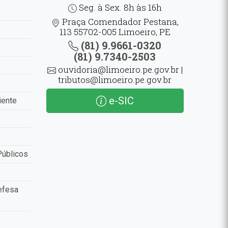
Seg. à Sex. 8h às 16h
Praça Comendador Pestana,
113 55702-005 Limoeiro, PE
(81) 9.9661-0320
(81) 9.7340-2503
ouvidoria@limoeiro.pe.gov.br |
tributos@limoeiro.pe.gov.br
e-SIC
iente
Públicos
efesa