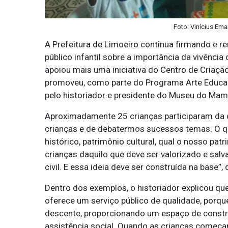
Foto: Vinícius Ema
A Prefeitura de Limoeiro continua firmando e r
público infantil sobre a importância da vivência
apoiou mais uma iniciativa do Centro de Criação
promoveu, como parte do Programa Arte Educaçã
pelo historiador e presidente do Museu do Mamu
Aproximadamente 25 crianças participaram da c
crianças e de debatermos sucessos temas. O qu
histórico, patrimônio cultural, qual o nosso pa
crianças daquilo que deve ser valorizado e sal
civil. E essa ideia deve ser construída na base”
Dentro dos exemplos, o historiador explicou qu
oferece um serviço público de qualidade, porqu
descente, proporcionando um espaço de constru
assistência social. Quando as crianças começam 