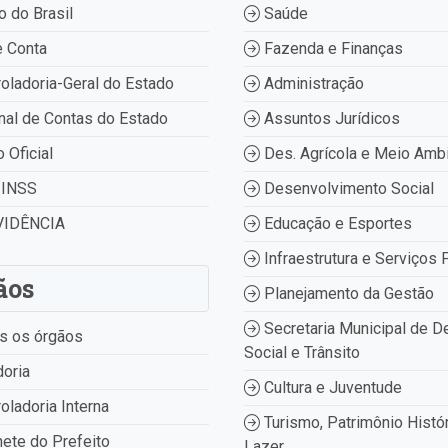
 do Brasil
Saúde
 Conta
Fazenda e Finanças
oladoria-Geral do Estado
Administração
nal de Contas do Estado
Assuntos Jurídicos
o Oficial
Des. Agrícola e Meio Amb
INSS
Desenvolvimento Social
IDÊNCIA
Educação e Esportes
Infraestrutura e Serviços 
ãos
Planejamento da Gestão
Secretaria Municipal de D
s os órgãos
Social e Trânsito
oria
Cultura e Juventude
oladoria Interna
Turismo, Patrimônio Histór
ete do Prefeito
Lazer