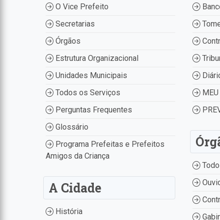
O Vice Prefeito
Banco
Secretarias
Tome
Órgãos
Contr
Estrutura Organizacional
Tribu
Unidades Municipais
Diári
Todos os Serviços
MEU 
Perguntas Frequentes
PREV
Glossário
Órg
Programa Prefeitas e Prefeitos
Amigos da Criança
Todo
Ouvid
A Cidade
Contr
História
Gabin