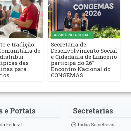
ASSISTÊNCIA SOCIAL
to e tradição:
Secretaria de
Comunitária de
Desenvolvimento Social
distribui
e Cidadania de Limoeiro
ípicas das
participa do 26°
ninas para
Encontro Nacional do
rios
CONGEMAS
s e Portais
Secretarias
ta Federal
Todas Secretarias