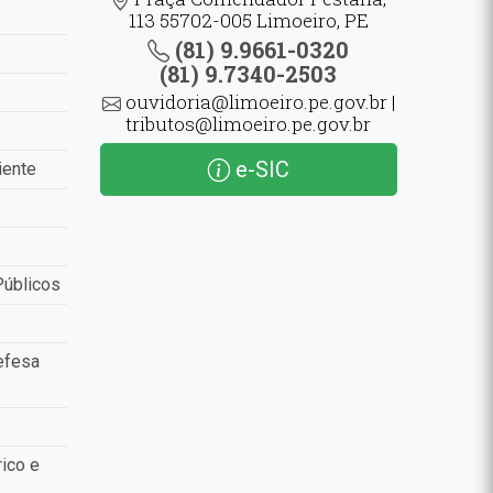
113 55702-005 Limoeiro, PE
(81) 9.9661-0320
(81) 9.7340-2503
ouvidoria@limoeiro.pe.gov.br |
tributos@limoeiro.pe.gov.br
e-SIC
iente
Públicos
efesa
ico e