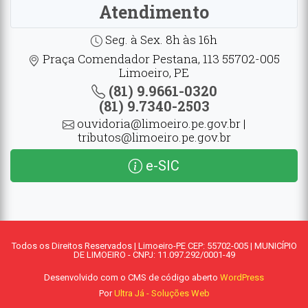
Atendimento
Seg. à Sex. 8h às 16h
Praça Comendador Pestana, 113 55702-005
Limoeiro, PE
(81) 9.9661-0320
(81) 9.7340-2503
ouvidoria@limoeiro.pe.gov.br |
tributos@limoeiro.pe.gov.br
e-SIC
Todos os Direitos Reservados | Limoeiro-PE CEP: 55702-005 | MUNICÍPIO
DE LIMOEIRO - CNPJ: 11.097.292/0001-49
Desenvolvido com o CMS de código aberto
WordPress
Por
Ultra Já - Soluções Web