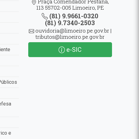
Praça Comendador Pestana,
113 55702-005 Limoeiro, PE
(81) 9.9661-0320
(81) 9.7340-2503
ouvidoria@limoeiro.pe.gov.br |
tributos@limoeiro.pe.gov.br
e-SIC
iente
Públicos
efesa
ico e