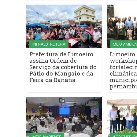
INFRAESTRUTURA
MEIO AMBIE
Prefeitura de Limoeiro
Limoeiro 
assina Ordem de
workshop
Serviço da cobertura do
fortaleci
Pátio do Mangaio e da
climática
Feira da Banana
municípi
pernamb
MEIO AMBIENTE
AGRICULTUR