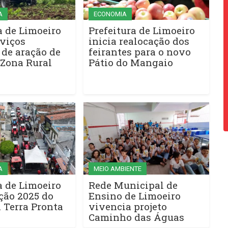
A
ECONOMIA
a de Limoeiro
Prefeitura de Limoeiro
rviços
inicia realocação dos
 de aração de
feirantes para o novo
 Zona Rural
Pátio do Mangaio
A
MEIO AMBIENTE
a de Limoeiro
Rede Municipal de
ção 2025 do
Ensino de Limoeiro
 Terra Pronta
vivencia projeto
Caminho das Águas