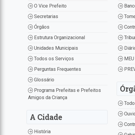
O Vice Prefeito
Banco
Secretarias
Tome
Órgãos
Contr
Estrutura Organizacional
Tribu
Unidades Municipais
Diári
Todos os Serviços
MEU 
Perguntas Frequentes
PREV
Glossário
Órg
Programa Prefeitas e Prefeitos
Amigos da Criança
Todo
Ouvid
A Cidade
Contr
História
Gabin