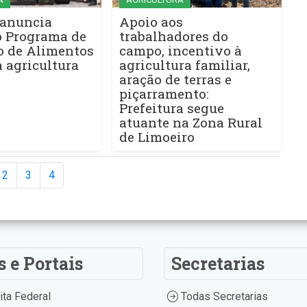
 anuncia
Apoio aos
o Programa de
trabalhadores do
o de Alimentos
campo, incentivo à
a agricultura
agricultura familiar,
aração de terras e
piçarramento:
Prefeitura segue
atuante na Zona Rural
de Limoeiro
2
3
4
s e Portais
Secretarias
ta Federal
Todas Secretarias