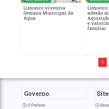
Limoeiro vivencia
Limoeiro
Semana Municipal da
adesão a
Água
Aquisiçã
e valoriz
familiar
1
Governo
Site
O Prefeito
Recei