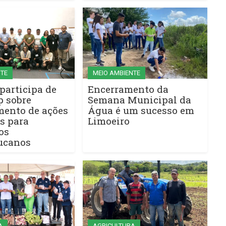
NTE
MEIO AMBIENTE
participa de
Encerramento da
 sobre
Semana Municipal da
mento de ações
Água é um sucesso em
s para
Limoeiro
os
ucanos
A
AGRICULTURA