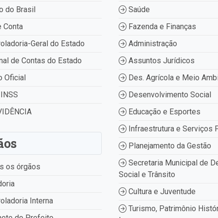
 do Brasil
Saúde
 Conta
Fazenda e Finanças
oladoria-Geral do Estado
Administração
nal de Contas do Estado
Assuntos Jurídicos
o Oficial
Des. Agrícola e Meio Amb
INSS
Desenvolvimento Social
IDÊNCIA
Educação e Esportes
Infraestrutura e Serviços 
ãos
Planejamento da Gestão
Secretaria Municipal de D
s os órgãos
Social e Trânsito
oria
Cultura e Juventude
oladoria Interna
Turismo, Patrimônio Histór
ete do Prefeito