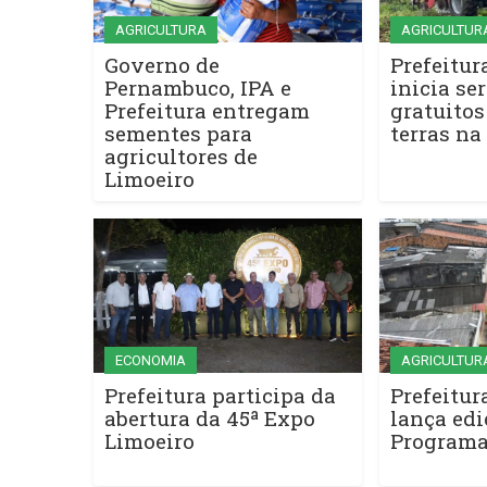
AGRICULTURA
AGRICULTUR
Governo de
Prefeitur
Pernambuco, IPA e
inicia se
Prefeitura entregam
gratuitos
sementes para
terras na
agricultores de
Limoeiro
ECONOMIA
AGRICULTUR
Prefeitura participa da
Prefeitur
abertura da 45ª Expo
lança edi
Limoeiro
Programa