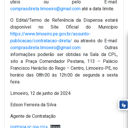
uteis ou pelo E-mail:
comprasdireta.limoeiro@gmail.com
até a data limite.
O Edital/Termo de Referência da Dispensa estará
disponível no Site Oficial do Município
https://www.limoeiro.pe.gov.br/assunto-
publicacao/contratacao-direta/
ou através do E-mail:
comprasdireta.limoeiro@gmail.com
Outras
informações poderão ser obtidas na Sala da CPL,
sito a Praça Comendador Pestana, 113 – Palácio
Francisco Heráclio do Rego – Centro, Limoeiro-PE, no
horário das 08h:00 às 12h:00 de segunda a sexta
feira.
Limoeiro, 12 de junho de 2024
Edson Ferreira da Silva
Agente de Contratação
DISPENSA Nº 004.2024
Baixar