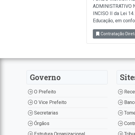
ADMINISTRATIVO N
INCISO II da Lei 14
Educação, em conform
Contratação Diret
Governo
Site
O Prefeito
Recei
O Vice Prefeito
Banco
Secretarias
Tome
Órgãos
Contr
Estrutura Organizacional
Tribu