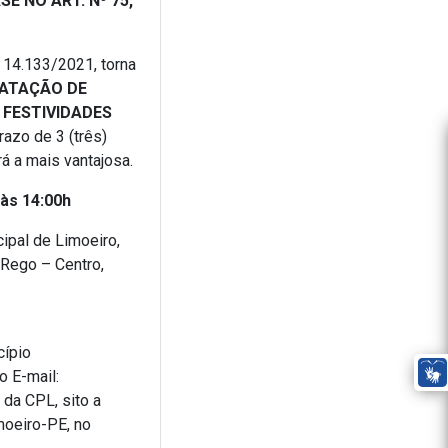
E NO ART. Nº 75,
º 14.133/2021, torna
ATAÇÃO DE
 FESTIVIDADES
azo de 3 (três)
á a mais vantajosa.
às 14:00h
ipal de Limoeiro,
 Rego – Centro,
cípio
o E-mail:
da CPL, sito a
moeiro-PE, no