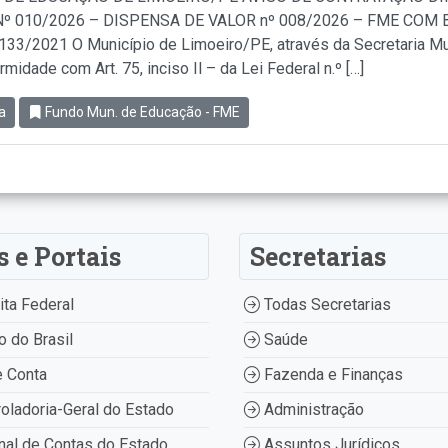
º 010/2026 – DISPENSA DE VALOR nº 008/2026 – FME COM BA
.133/2021 O Município de Limoeiro/PE, através da Secretaria Mu
idade com Art. 75, inciso Il – da Lei Federal n.º […]
a
Fundo Mun. de Educação - FME
s e Portais
Secretarias
ta Federal
Todas Secretarias
 do Brasil
Saúde
 Conta
Fazenda e Finanças
oladoria-Geral do Estado
Administração
nal de Contas do Estado
Assuntos Jurídicos