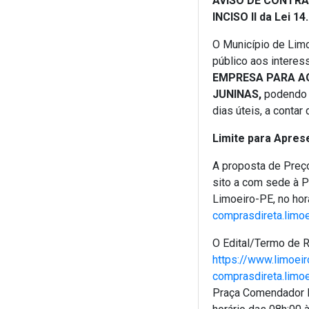
AVISO DE CONTRAT
INCISO II da Lei 1
O Município de Limo
público aos interes
EMPRESA PARA AQ
JUNINAS,
podendo 
dias úteis, a conta
Limite para Apres
A proposta de Preço
sito a com sede à 
Limoeiro-PE, no horá
comprasdireta.limo
O Edital/Termo de R
https://www.limoeir
comprasdireta.limo
Praça Comendador P