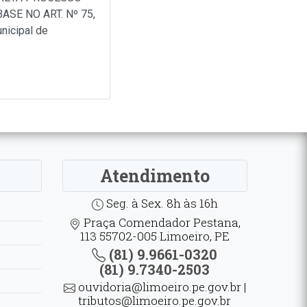
SE NO ART. Nº 75,
nicipal de
Atendimento
Seg. à Sex. 8h às 16h
Praça Comendador Pestana,
113 55702-005 Limoeiro, PE
(81) 9.9661-0320
(81) 9.7340-2503
ouvidoria@limoeiro.pe.gov.br |
tributos@limoeiro.pe.gov.br