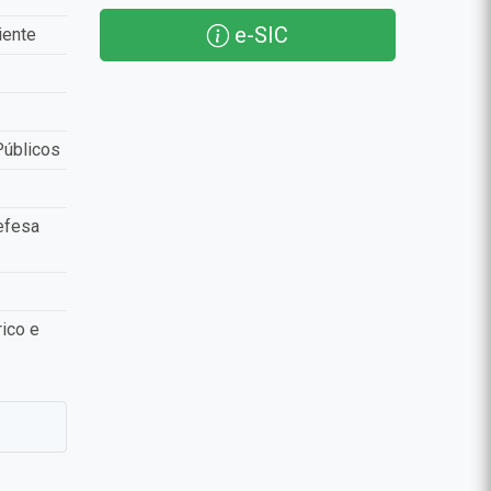
e-SIC
iente
Públicos
efesa
ico e