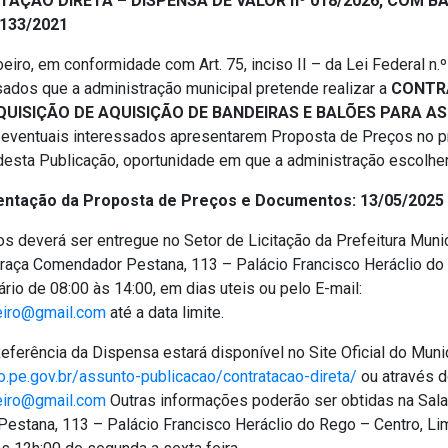
AÇÃO DIRETA – DISPENSA DE VALOR nº 018/2026, COM BAS
4.133/2021
eiro, em conformidade com Art. 75, inciso II – da Lei Federal n.
sados que a administração municipal pretende realizar a
CONTR
UISIÇÃO DE AQUISIÇÃO DE BANDEIRAS E BALÕES PARA AS
eventuais interessados apresentarem Proposta de Preços no pr
r desta Publicação, oportunidade em que a administração escolher
entação da Proposta de Preços e Documentos: 13/05/2025 
s deverá ser entregue no Setor de Licitação da Prefeitura Munic
Praça Comendador Pestana, 113 – Palácio Francisco Heráclio do
rio de 08:00 às 14:00, em dias uteis ou pelo E-mail:
eiro@gmail.com
até a data limite.
eferência da Dispensa estará disponível no Site Oficial do Muni
o.pe.gov.br/assunto-publicacao/contratacao-direta/
ou através d
eiro@gmail.com
Outras informações poderão ser obtidas na Sala 
estana, 113 – Palácio Francisco Heráclio do Rego – Centro, Li