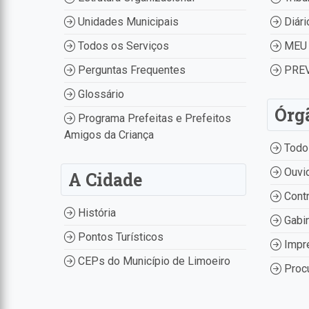
Unidades Municipais
Diári
Todos os Serviços
MEU 
Perguntas Frequentes
PREV
Glossário
Órg
Programa Prefeitas e Prefeitos
Amigos da Criança
Todo
Ouvid
A Cidade
Contr
História
Gabin
Pontos Turísticos
Impr
CEPs do Município de Limoeiro
Procu