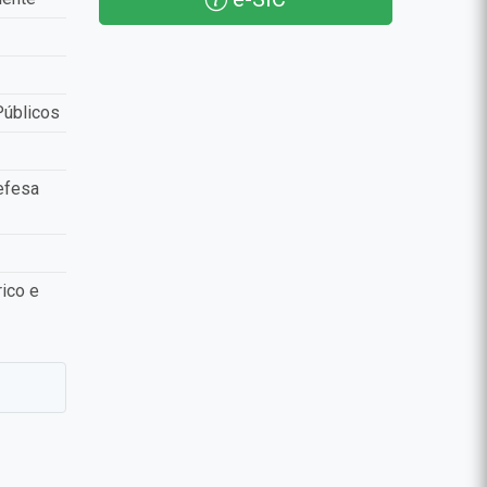
Públicos
efesa
ico e