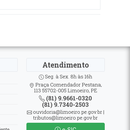
Atendimento
Seg. à Sex. 8h às 16h
Praça Comendador Pestana,
113 55702-005 Limoeiro, PE
(81) 9.9661-0320
(81) 9.7340-2503
ouvidoria@limoeiro.pe.gov.br |
tributos@limoeiro.pe.gov.br
e-SIC
iente