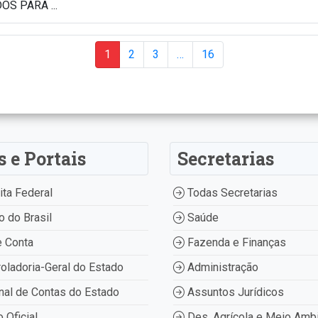
S PARA ...
1
2
3
…
16
s e Portais
Secretarias
ta Federal
Todas Secretarias
 do Brasil
Saúde
 Conta
Fazenda e Finanças
oladoria-Geral do Estado
Administração
nal de Contas do Estado
Assuntos Jurídicos
o Oficial
Des. Agrícola e Meio Amb