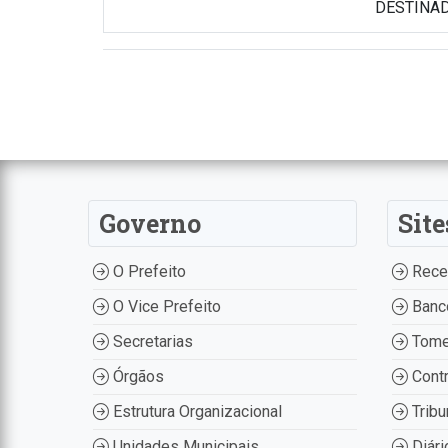
DESTINADO
Governo
Site
O Prefeito
Recei
O Vice Prefeito
Banco
Secretarias
Tome
Órgãos
Contr
Estrutura Organizacional
Tribu
Unidades Municipais
Diári