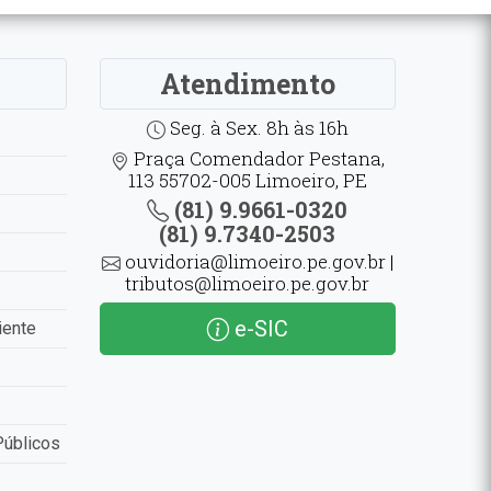
Atendimento
Seg. à Sex. 8h às 16h
Praça Comendador Pestana,
113 55702-005 Limoeiro, PE
(81) 9.9661-0320
(81) 9.7340-2503
ouvidoria@limoeiro.pe.gov.br |
tributos@limoeiro.pe.gov.br
e-SIC
iente
Públicos