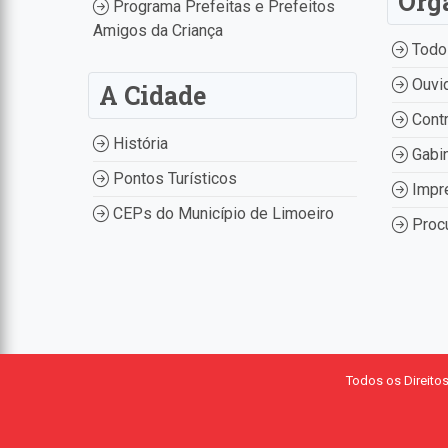
Órg
Programa Prefeitas e Prefeitos
Amigos da Criança
Todo
Ouvid
A Cidade
Contr
História
Gabin
Pontos Turísticos
Impr
CEPs do Município de Limoeiro
Procu
Todos os Direito