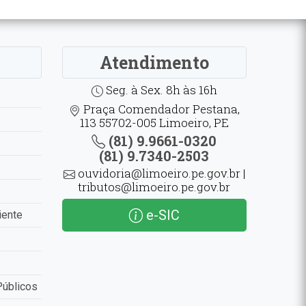
Atendimento
Seg. à Sex. 8h às 16h
Praça Comendador Pestana,
113 55702-005 Limoeiro, PE
(81) 9.9661-0320
(81) 9.7340-2503
ouvidoria@limoeiro.pe.gov.br |
tributos@limoeiro.pe.gov.br
e-SIC
iente
Públicos