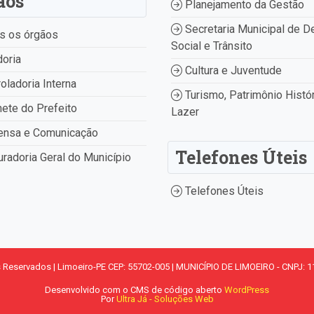
ãos
Planejamento da Gestão
Secretaria Municipal de D
s os órgãos
Social e Trânsito
oria
Cultura e Juventude
oladoria Interna
Turismo, Patrimônio Histór
ete do Prefeito
Lazer
ensa e Comunicação
Telefones Úteis
radoria Geral do Município
Telefones Úteis
s Reservados | Limoeiro-PE CEP: 55702-005 | MUNICÍPIO DE LIMOEIRO - CNPJ: 1
Desenvolvido com o CMS de código aberto
WordPress
Por
Ultra Já - Soluções Web