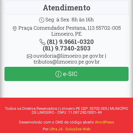
Atendimento
Seg. à Sex. 8h às 16h
Praça Comendador Pestana, 113 55702-005
Limoeiro, PE
(81) 9.9661-0320
(81) 9.7340-2503
ouvidoria@limoeiro.pe.gov.br |
tributos@limoeiro.pe.gov.br
e-SIC
Todos os Direitos Reservados | Limoeiro-PE CEP: 55702-005 | MUNICÍPIO
DE LIMOEIRO - CNPJ: 11.097.292/0001-49
Desenvolvido com o CMS de código aberto
WordPress
Por
Ultra Já - Soluções Web