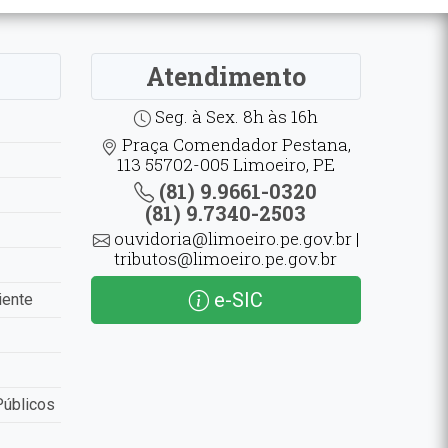
Atendimento
Seg. à Sex. 8h às 16h
Praça Comendador Pestana,
113 55702-005 Limoeiro, PE
(81) 9.9661-0320
(81) 9.7340-2503
ouvidoria@limoeiro.pe.gov.br |
tributos@limoeiro.pe.gov.br
e-SIC
iente
Públicos