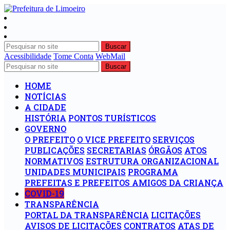
Buscar
Acessibilidade
Tome Conta
WebMail
Buscar
HOME
NOTÍCIAS
A CIDADE
HISTÓRIA
PONTOS TURÍSTICOS
GOVERNO
O PREFEITO
O VICE PREFEITO
SERVIÇOS
PUBLICAÇÕES
SECRETARIAS
ÓRGÃOS
ATOS
NORMATIVOS
ESTRUTURA ORGANIZACIONAL
UNIDADES MUNICIPAIS
PROGRAMA
PREFEITAS E PREFEITOS AMIGOS DA CRIANÇA
COVID-19
TRANSPARÊNCIA
PORTAL DA TRANSPARÊNCIA
LICITAÇÕES
AVISOS DE LICITAÇÕES
CONTRATOS
ATAS DE