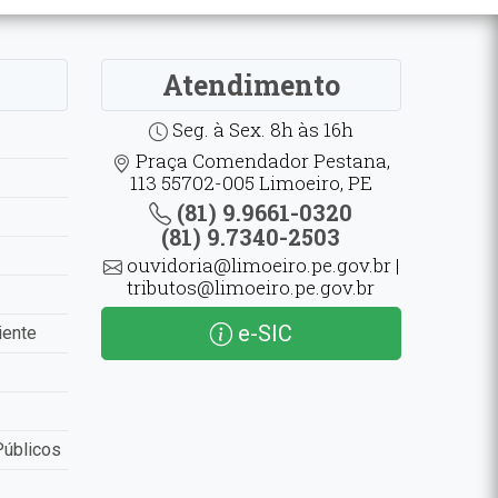
Atendimento
Seg. à Sex. 8h às 16h
Praça Comendador Pestana,
113 55702-005 Limoeiro, PE
(81) 9.9661-0320
(81) 9.7340-2503
ouvidoria@limoeiro.pe.gov.br |
tributos@limoeiro.pe.gov.br
e-SIC
iente
Públicos