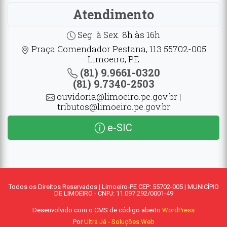
Atendimento
Seg. à Sex. 8h às 16h
Praça Comendador Pestana, 113 55702-005
Limoeiro, PE
(81) 9.9661-0320
(81) 9.7340-2503
ouvidoria@limoeiro.pe.gov.br |
tributos@limoeiro.pe.gov.br
e-SIC
Todos os Direitos Reservados | Limoeiro-PE CEP: 55702-005 | MUNICÍPIO
DE LIMOEIRO - CNPJ: 11.097.292/0001-49
Desenvolvido com o CMS de código aberto
WordPress
Por
Ultra Já - Soluções Web