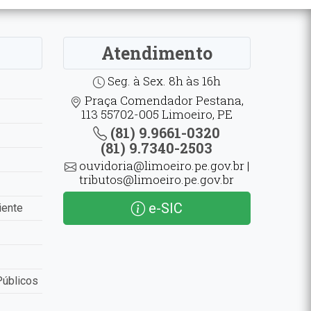
Atendimento
Seg. à Sex. 8h às 16h
Praça Comendador Pestana,
113 55702-005 Limoeiro, PE
(81) 9.9661-0320
(81) 9.7340-2503
ouvidoria@limoeiro.pe.gov.br |
tributos@limoeiro.pe.gov.br
e-SIC
iente
Públicos