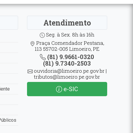
Atendimento
Seg. à Sex. 8h às 16h
Praça Comendador Pestana,
113 55702-005 Limoeiro, PE
(81) 9.9661-0320
(81) 9.7340-2503
ouvidoria@limoeiro.pe.gov.br |
tributos@limoeiro.pe.gov.br
e-SIC
iente
Públicos