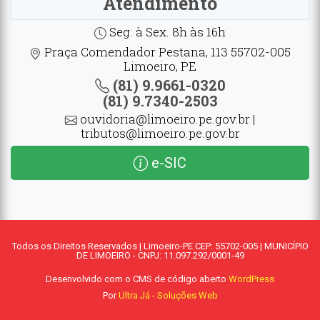
Atendimento
Seg. à Sex. 8h às 16h
Praça Comendador Pestana, 113 55702-005
Limoeiro, PE
(81) 9.9661-0320
(81) 9.7340-2503
ouvidoria@limoeiro.pe.gov.br |
tributos@limoeiro.pe.gov.br
e-SIC
Todos os Direitos Reservados | Limoeiro-PE CEP: 55702-005 | MUNICÍPIO
DE LIMOEIRO - CNPJ: 11.097.292/0001-49
Desenvolvido com o CMS de código aberto
WordPress
Por
Ultra Já - Soluções Web