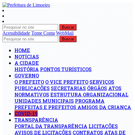
Buscar
Acessibilidade
Tome Conta
WebMail
Buscar
HOME
NOTÍCIAS
A CIDADE
HISTÓRIA
PONTOS TURÍSTICOS
GOVERNO
O PREFEITO
O VICE PREFEITO
SERVIÇOS
PUBLICAÇÕES
SECRETARIAS
ÓRGÃOS
ATOS
NORMATIVOS
ESTRUTURA ORGANIZACIONAL
UNIDADES MUNICIPAIS
PROGRAMA
PREFEITAS E PREFEITOS AMIGOS DA CRIANÇA
COVID-19
TRANSPARÊNCIA
PORTAL DA TRANSPARÊNCIA
LICITAÇÕES
AVISOS DE LICITAÇÕES
CONTRATOS
ATAS DE