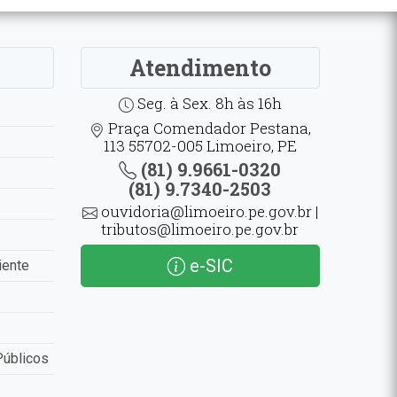
Atendimento
Seg. à Sex. 8h às 16h
Praça Comendador Pestana,
113 55702-005 Limoeiro, PE
(81) 9.9661-0320
(81) 9.7340-2503
ouvidoria@limoeiro.pe.gov.br |
tributos@limoeiro.pe.gov.br
e-SIC
iente
Públicos