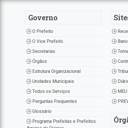
Governo
Site
O Prefeito
Recei
O Vice Prefeito
Banco
Secretarias
Tome
Órgãos
Contr
Estrutura Organizacional
Tribu
Unidades Municipais
Diári
Todos os Serviços
MEU 
Perguntas Frequentes
PREV
Glossário
Órg
Programa Prefeitas e Prefeitos