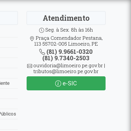
Atendimento
Seg. à Sex. 8h às 16h
Praça Comendador Pestana,
113 55702-005 Limoeiro, PE
(81) 9.9661-0320
(81) 9.7340-2503
ouvidoria@limoeiro.pe.gov.br |
tributos@limoeiro.pe.gov.br
e-SIC
iente
Públicos