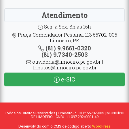
Atendimento
Seg. à Sex. 8h às 16h
Praça Comendador Pestana, 113 55702-005
Limoeiro, PE
(81) 9.9661-0320
(81) 9.7340-2503
ouvidoria@limoeiro.pe.gov.br |
tributos@limoeiro.pe.gov.br
e-SIC
Todos os Direitos Reservados | Limoeiro-PE CEP: 55702-005 | MUNICÍPIO
DE LIMOEIRO - CNPJ: 11.097.292/0001-49
Desenvolvido com o CMS de código aberto
WordPress