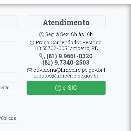
Atendimento
Seg. à Sex. 8h às 16h
Praça Comendador Pestana,
113 55702-005 Limoeiro, PE
(81) 9.9661-0320
(81) 9.7340-2503
ouvidoria@limoeiro.pe.gov.br |
tributos@limoeiro.pe.gov.br
e-SIC
iente
Públicos