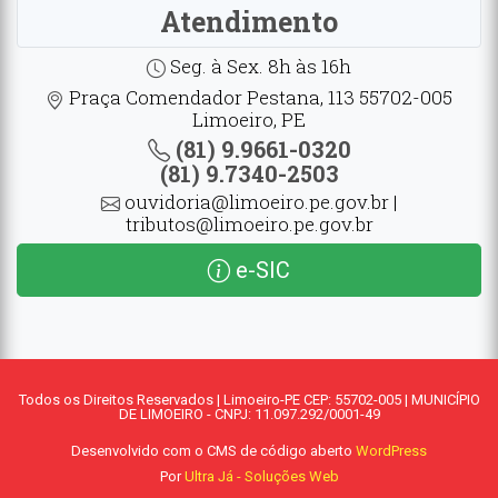
Atendimento
Seg. à Sex. 8h às 16h
Praça Comendador Pestana, 113 55702-005
Limoeiro, PE
(81) 9.9661-0320
(81) 9.7340-2503
ouvidoria@limoeiro.pe.gov.br |
tributos@limoeiro.pe.gov.br
e-SIC
Todos os Direitos Reservados | Limoeiro-PE CEP: 55702-005 | MUNICÍPIO
DE LIMOEIRO - CNPJ: 11.097.292/0001-49
Desenvolvido com o CMS de código aberto
WordPress
Por
Ultra Já - Soluções Web