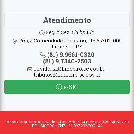
Atendimento
Seg. à Sex. 8h às 16h
Praça Comendador Pestana, 113 55702-005
Limoeiro, PE
(81) 9.9661-0320
(81) 9.7340-2503
ouvidoria@limoeiro.pe.gov.br |
tributos@limoeiro.pe.gov.br
e-SIC
Todos os Direitos Reservados | Limoeiro-PE CEP: 55702-005 | MUNICÍPIO
DE LIMOEIRO - CNPJ: 11.097.292/0001-49