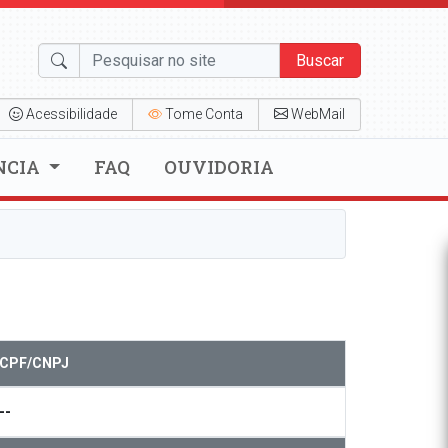
Buscar
Acessibilidade
Tome Conta
WebMail
NCIA
FAQ
OUVIDORIA
CPF/CNPJ
--