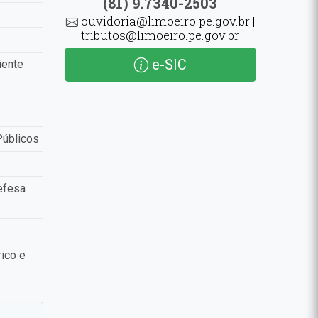
(81) 9.7340-2503
ouvidoria@limoeiro.pe.gov.br |
tributos@limoeiro.pe.gov.br
e-SIC
iente
Públicos
efesa
ico e