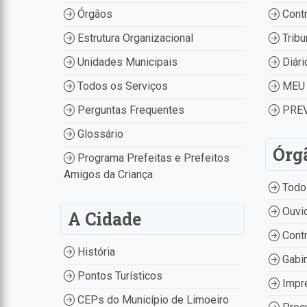
Órgãos
Contr
Estrutura Organizacional
Tribu
Unidades Municipais
Diári
Todos os Serviços
MEU 
Perguntas Frequentes
PREV
Glossário
Órg
Programa Prefeitas e Prefeitos
Amigos da Criança
Todo
Ouvid
A Cidade
Contr
História
Gabin
Pontos Turísticos
Impr
CEPs do Município de Limoeiro