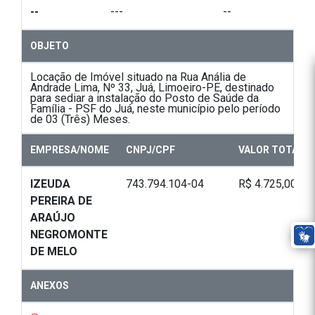
--
---
--
OBJETO
Locação de Imóvel situado na Rua Anália de
Andrade Lima, Nº 33, Juá, Limoeiro-PE, destinado
para sediar a instalação do Posto de Saúde da
Família - PSF do Juá, neste município pelo período
de 03 (Três) Meses.
EMPRESA/NOME
CNPJ/CPF
VALOR TOTAL
IZEUDA
743.794.104-04
R$ 4.725,00
PEREIRA DE
ARAÚJO
NEGROMONTE
DE MELO
ANEXOS