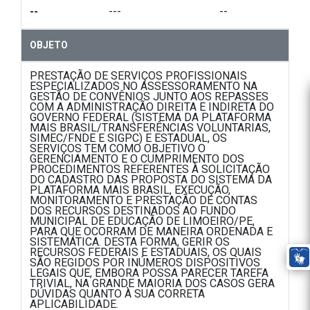
--
---
--
OBJETO
PRESTAÇÃO DE SERVIÇOS PROFISSIONAIS
ESPECIALIZADOS NO ASSESSORAMENTO NA
GESTÃO DE CONVÊNIOS JUNTO AOS REPASSES
COM A ADMINISTRAÇÃO DIREITA E INDIRETA DO
GOVERNO FEDERAL (SISTEMA DA PLATAFORMA
MAIS BRASIL/TRANSFERÊNCIAS VOLUNTARIAS,
SIMEC/FNDE E SIGPC) E ESTADUAL, OS
SERVIÇOS TEM COMO OBJETIVO O
GERENCIAMENTO E O CUMPRIMENTO DOS
PROCEDIMENTOS REFERENTES À SOLICITAÇÃO
DO CADASTRO DAS PROPOSTA DO SISTEMA DA
PLATAFORMA MAIS BRASIL, EXECUÇÃO,
MONITORAMENTO E PRESTAÇÃO DE CONTAS
DOS RECURSOS DESTINADOS AO FUNDO
MUNICIPAL DE EDUCAÇÃO DE LIMOEIRO/PE,
PARA QUE OCORRAM DE MANEIRA ORDENADA E
SISTEMÁTICA. DESTA FORMA, GERIR OS
RECURSOS FEDERAIS E ESTADUAIS, OS QUAIS
SÃO REGIDOS POR INÚMEROS DISPOSITIVOS
LEGAIS QUE, EMBORA POSSA PARECER TAREFA
TRIVIAL, NA GRANDE MAIORIA DOS CASOS GERA
DÚVIDAS QUANTO À SUA CORRETA
APLICABILIDADE.