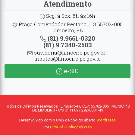
Atendimento
Seg. à Sex. 8h às 16h
Praça Comendador Pestana, 113 55702-005
Limoeiro, PE
(81) 9.9661-0320
(81) 9.7340-2503
ouvidoria@limoeiro.pe.gov.br |
tributos@limoeiro.pe.gov.br
e-SIC
Todos os Direitos Reservados | Limoeiro-PE CEP: 55702-005 | MUNICÍPIO
DE LIMOEIRO - CNPJ: 11.097.292/0001-49
Desenvolvido com o CMS de código aberto
WordPress
Por
Ultra Já - Soluções Web