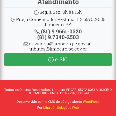
Atendimento
Seg. à Sex. 8h às 16h
Praça Comendador Pestana, 113 55702-005
Limoeiro, PE
(81) 9.9661-0320
(81) 9.7340-2503
ouvidoria@limoeiro.pe.gov.br |
tributos@limoeiro.pe.gov.br
e-SIC
Todos os Direitos Reservados | Limoeiro-PE CEP: 55702-005 | MUNICÍPIO
DE LIMOEIRO - CNPJ: 11.097.292/0001-49
Desenvolvido com o CMS de código aberto
WordPress
Por
Ultra Já - Soluções Web