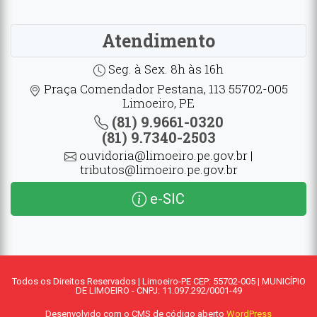
Atendimento
Seg. à Sex. 8h às 16h
Praça Comendador Pestana, 113 55702-005
Limoeiro, PE
(81) 9.9661-0320
(81) 9.7340-2503
ouvidoria@limoeiro.pe.gov.br |
tributos@limoeiro.pe.gov.br
e-SIC
Todos os Direitos Reservados | Limoeiro-PE CEP: 55702-005 | MUNICÍPIO
DE LIMOEIRO - CNPJ: 11.097.292/0001-49
Desenvolvido com o CMS de código aberto
WordPress