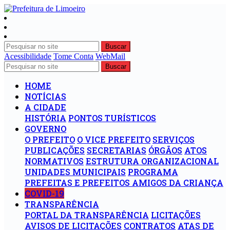
Buscar
Acessibilidade
Tome Conta
WebMail
Buscar
HOME
NOTÍCIAS
A CIDADE
HISTÓRIA
PONTOS TURÍSTICOS
GOVERNO
O PREFEITO
O VICE PREFEITO
SERVIÇOS
PUBLICAÇÕES
SECRETARIAS
ÓRGÃOS
ATOS
NORMATIVOS
ESTRUTURA ORGANIZACIONAL
UNIDADES MUNICIPAIS
PROGRAMA
PREFEITAS E PREFEITOS AMIGOS DA CRIANÇA
COVID-19
TRANSPARÊNCIA
PORTAL DA TRANSPARÊNCIA
LICITAÇÕES
AVISOS DE LICITAÇÕES
CONTRATOS
ATAS DE