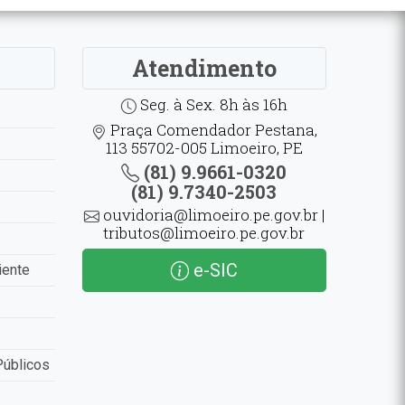
Atendimento
Seg. à Sex. 8h às 16h
Praça Comendador Pestana,
113 55702-005 Limoeiro, PE
(81) 9.9661-0320
(81) 9.7340-2503
ouvidoria@limoeiro.pe.gov.br |
tributos@limoeiro.pe.gov.br
e-SIC
iente
Públicos