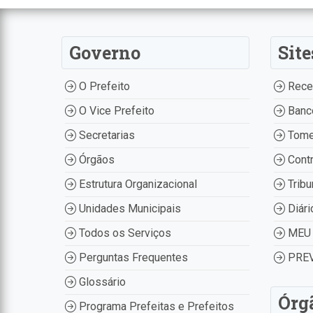
Governo
Site
O Prefeito
Recei
O Vice Prefeito
Banco
Secretarias
Tome
Órgãos
Contr
Estrutura Organizacional
Tribu
Unidades Municipais
Diári
Todos os Serviços
MEU 
Perguntas Frequentes
PREV
Glossário
Órg
Programa Prefeitas e Prefeitos