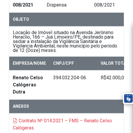
008/2021
Dispensa
008/2021
OBJETO
Locação de Imóvel situado na Avenida Jerônimo
Heraclio, 166 – Juá Limoeiro/PE, destinado para
sediar a instalação da Vigilância Sanitária e
Vigilancia Ambiental, neste município pelo período
de 12 (Doze) meses.
EMPRESA/NOME
CNPJ/CPF
VALOR TOTAL
Renato Celso
394.032.204-06
R$42.000,00
Calógeras
Dutra
ANEXOS
Contrato Nº 014.2021 – FMS – Renato Celso
Calógeras