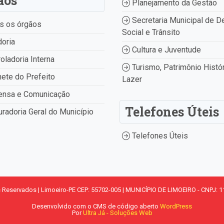
ãos
Planejamento da Gestão
Secretaria Municipal de D
s os órgãos
Social e Trânsito
oria
Cultura e Juventude
oladoria Interna
Turismo, Patrimônio Histór
ete do Prefeito
Lazer
ensa e Comunicação
Telefones Úteis
radoria Geral do Município
Telefones Úteis
s Reservados | Limoeiro-PE CEP: 55702-005 | MUNICÍPIO DE LIMOEIRO - CNPJ: 1
Desenvolvido com o CMS de código aberto
WordPress
Por
Ultra Já - Soluções Web