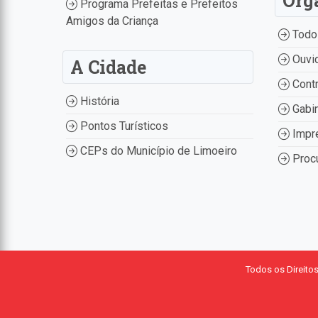
Órg
Programa Prefeitas e Prefeitos
Amigos da Criança
Todo
Ouvid
A Cidade
Contr
História
Gabin
Pontos Turísticos
Impr
CEPs do Município de Limoeiro
Procu
Todos os Direito