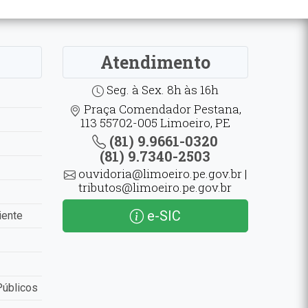
Atendimento
Seg. à Sex. 8h às 16h
Praça Comendador Pestana,
113 55702-005 Limoeiro, PE
(81) 9.9661-0320
(81) 9.7340-2503
ouvidoria@limoeiro.pe.gov.br |
tributos@limoeiro.pe.gov.br
e-SIC
iente
Públicos