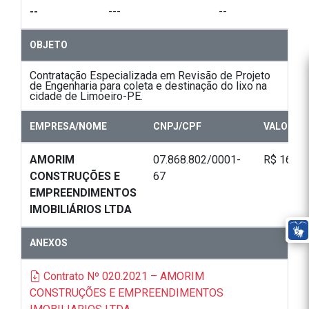
--
---
--
OBJETO
Contratação Especializada em Revisão de Projeto
de Engenharia para coleta e destinação do lixo na
cidade de Limoeiro-PE.
EMPRESA/NOME
CNPJ/CPF
VALOR T
AMORIM
07.868.802/0001-
R$ 16.00
CONSTRUÇÕES E
67
EMPREENDIMENTOS
IMOBILIÁRIOS LTDA
ANEXOS
Contrato Nº 020.2021 – AMORIM
CONSTRUÇÕES E EMPREENDIMENTOS